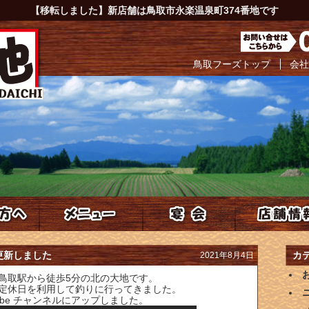
【移転しました】新店舗は鳥取市永楽温泉町374番地です
鳥取フーズトップ
会社
メニュー
宴会
店舗情報
を更新しました
カ
2021年8月4日
鳥取駅から徒歩5分の北の大地です。
定休日を利用して釣りに行ってきました。
ube チャンネルにアップしました。