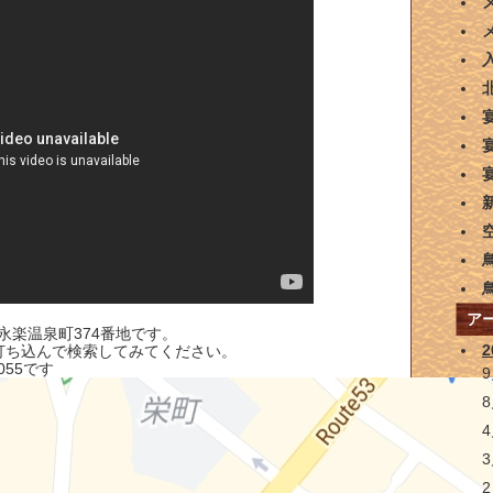
。
ア
永楽温泉町374番地です。
2
地と打ち込んで検索してみてください。
055です