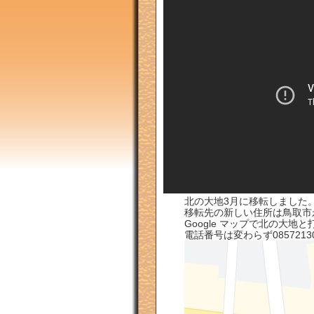
北の大地3月に移転しました
移転先の新しい住所は鳥取市
Google マップで北の大
電話番号は変わらず0857213