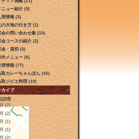
メディア掲載
(21)
メニュー紹介
(9)
入荷情報
(3)
北の大地の行き方
(1)
宴会の問い合わせ集
(10)
宴会コースの紹介
(2)
宴会・貸切
(3)
新作メニュー
(6)
空席情報
(77)
鳥取カレーちゃんぽん
(42)
鳥取ジビエ料理
(10)
ーカイブ
025年
9月
(7)
8月
(2)
4月
(1)
3月
(1)
2月
(2)